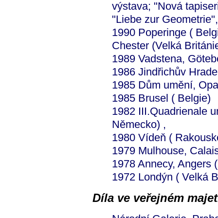
výstava; "Nová tapise
"Liebe zur Geometrie"
1990 Poperinge ( Belg
Chester (Velká Británi
1989 Vadstena, Götebo
1986 Jindřichův Hrade
1985 Dům umění, Op
1985 Brusel ( Belgie)
1982 III.Quadrienale u
Německo) ,
1980 Vídeň ( Rakousk
1979 Mulhouse, Calais
1978 Annecy, Angers (
1972 Londýn ( Velká Br
Díla ve veřejném majet