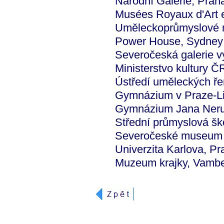
Národní Galerie, Prah
Musées Royaux d'Art et
Uměleckoprůmyslové 
Power House, Sydney (
Severočeská galerie v
Ministerstvo kultury Č
Ústředí uměleckých ř
Gymnázium v Praze-Li
Gymnázium Jana Nerudy
Střední průmyslová škol
Severočeské museum v
Univerzita Karlova, Pr
Muzeum krajky, Vamb