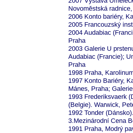
2007 Výstava Umělec
Novoměstská radnice,
2006 Konto bariéry, K
2005 Francouzský insti
2004 Audabiac (Franc
Praha
2003 Galerie U prstenu
Audabiac (Francie); 
Praha
1998 Praha, Karolinu
1997 Konto Bariéry, K
Mánes, Praha; Galerie
1993 Frederiksvaerk (
(Belgie). Warwick, Pet
1992 Tonder (Dánsko).
3.Mezinárodní Cena Be
1991 Praha, Modrý pa